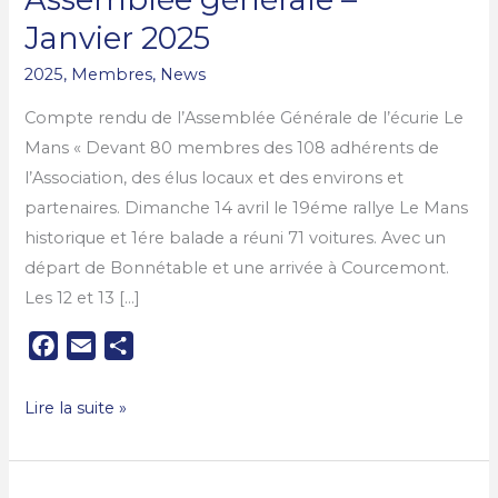
2025
Janvier 2025
2025
,
Membres
,
News
Compte rendu de l’Assemblée Générale de l’écurie Le
Mans « Devant 80 membres des 108 adhérents de
l’Association, des élus locaux et des environs et
partenaires. Dimanche 14 avril le 19éme rallye Le Mans
historique et 1ére balade a réuni 71 voitures. Avec un
départ de Bonnétable et une arrivée à Courcemont.
Les 12 et 13 […]
F
E
P
a
m
a
c
a
r
Lire la suite »
e
i
t
b
l
a
o
g