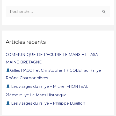
R
e
c
h
Articles récents
e
r
COMMUNIQUE DE L’ECURIE LE MANS ET L’ASA
c
MAINE BRETAGNE
h
Gilles RAGOT et Christophe TRIGOLET au Rallye
e
Rhône Charbonnières
r
Les visages du rallye – Michel FRONTEAU
21ème rallye Le Mans Historique
:
Les visages du rallye – Philippe Buaillon