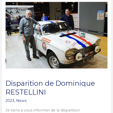
Disparition
o
e
de
k
r
Dominique
RESTELLINI
Disparition de Dominique
RESTELLINI
2023
,
News
Je tiens à vous informer de la disparition