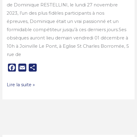
de Dominique RESTELLINI, le lundi 27 novembre
2023, l’un des plus fidèles participants à nos
épreuves, Dominique était un vrai passionné et un
formidable compétiteur jusqu’à ces derniers jours.Ses
obsèques auront lieu demain vendredi 01 décembre à
10h à Joinville Le Pont, à Eglise St Charles Borromée, 5
rue de
F
E
P
a
m
a
c
a
r
Lire la suite »
e
i
t
b
l
a
o
g
o
e
k
r